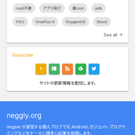
root不要
アプリ紹介
要root
adb
FGO
OnePlus 6
OxygenOS
Stock
See all
arrow_forward
Subscribe
サイトの更新情報を配信します。
neggly.org
negset が運営する個人ブログです。Android、ガジェット、プログラ
ミングなどをテーマに雑多に記事を投稿します。