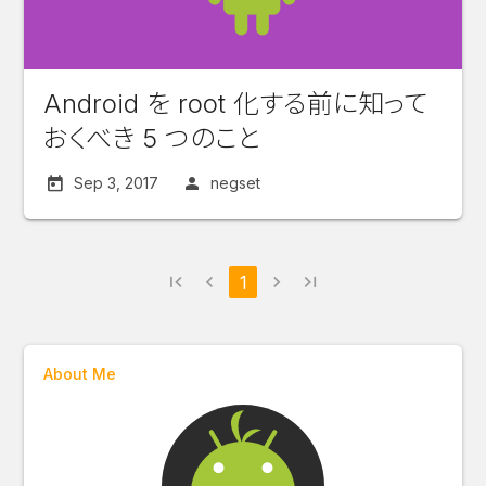
Android を root 化する前に知って
おくべき 5 つのこと
Sep 3, 2017
negset
first_page
navigate_before
1
navigate_next
last_page
About Me