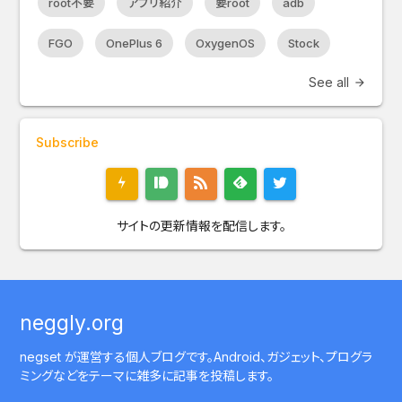
root不要
アプリ紹介
要root
adb
FGO
OnePlus 6
OxygenOS
Stock
See all
arrow_forward
Subscribe
サイトの更新情報を配信します。
neggly.org
negset が運営する個人ブログです。Android、ガジェット、プログラ
ミングなどをテーマに雑多に記事を投稿します。