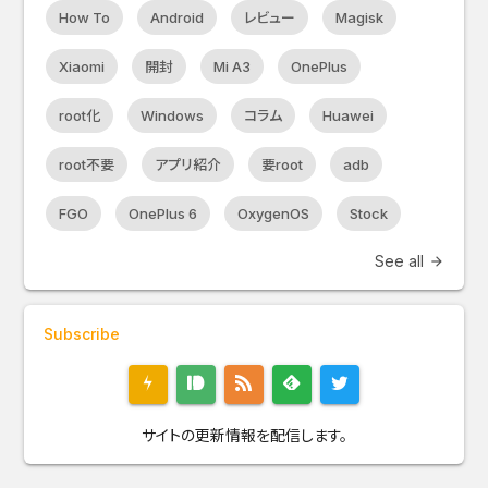
How To
Android
レビュー
Magisk
Xiaomi
開封
Mi A3
OnePlus
root化
Windows
コラム
Huawei
root不要
アプリ紹介
要root
adb
FGO
OnePlus 6
OxygenOS
Stock
See all
arrow_forward
Subscribe
サイトの更新情報を配信します。