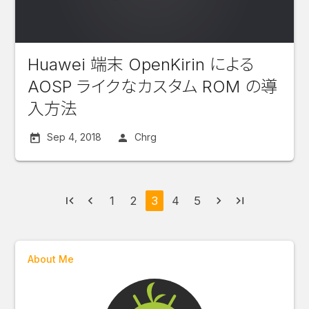
Huawei 端末 OpenKirin による
AOSP ライクなカスタム ROM の導
入方法
Sep 4, 2018
Chrg
first_page
navigate_before
1
2
3
4
5
navigate_next
last_page
About Me