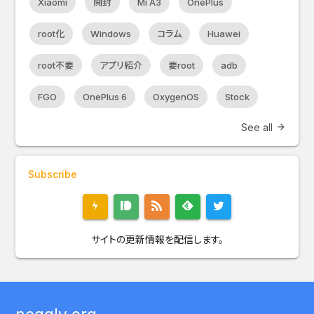
Xiaomi
開封
Mi A3
OnePlus
root化
Windows
コラム
Huawei
root不要
アプリ紹介
要root
adb
FGO
OnePlus 6
OxygenOS
Stock
See all
arrow_forward
Subscribe
サイトの更新情報を配信します。