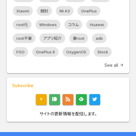
Xiaomi
開封
Mi A3
OnePlus
root化
Windows
コラム
Huawei
root不要
アプリ紹介
要root
adb
FGO
OnePlus 6
OxygenOS
Stock
See all
arrow_forward
Subscribe
サイトの更新情報を配信します。