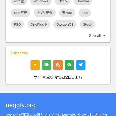
root化
Windows
コラム
Huawei
root不要
アプリ紹介
要root
adb
FGO
OnePlus 6
OxygenOS
Stock
See all
arrow_forward
Subscribe
サイトの更新情報を配信します。
neggly.org
negset が運営する個人ブログです。Android、ガジェット、プログラ