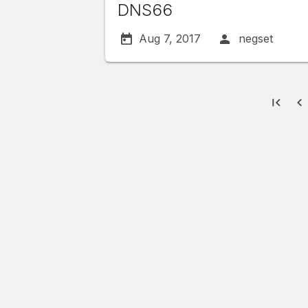
DNS66
Aug 7, 2017
negset
first_page
navigate_before