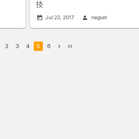
技
Jul 23, 2017
negset
2
3
4
5
6
navigate_next
last_page