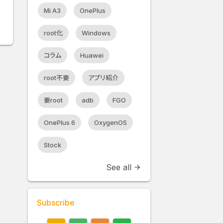
Mi A3
OnePlus
root化
Windows
コラム
Huawei
root不要
アプリ紹介
要root
adb
FGO
OnePlus 6
OxygenOS
Stock
See all
arrow_forward
Subscribe