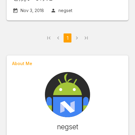
Nov 3, 2018
negset
first_page
navigate_before
1
navigate_next
last_page
About Me
negset