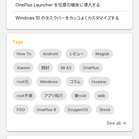
OnePlus Launcher を任意の端末に導入する
Windows 10 のタスクバーをカッコよくカスタマイズする
Tags
How To
Android
レビュー
Magisk
Xiaomi
開封
Mi A3
OnePlus
root化
Windows
コラム
Huawei
root不要
アプリ紹介
要root
adb
FGO
OnePlus 6
OxygenOS
Stock
See all
arrow_forward