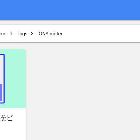
me
tags
ONScripter
s をビ