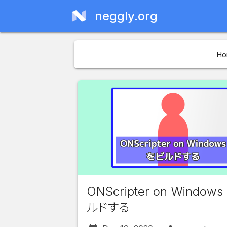
neggly.org
Ho
ONScripter on Window
ルドする