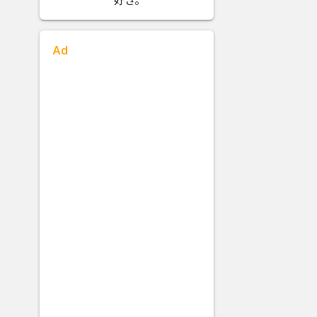
好き。
Ad