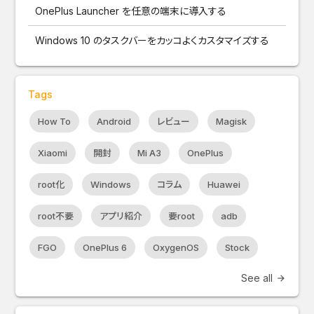
OnePlus Launcher を任意の端末に導入する
Windows 10 のタスクバーをカッコよくカスタマイズする
Tags
How To
Android
レビュー
Magisk
Xiaomi
開封
Mi A3
OnePlus
root化
Windows
コラム
Huawei
root不要
アプリ紹介
要root
adb
FGO
OnePlus 6
OxygenOS
Stock
See all
arrow_forward