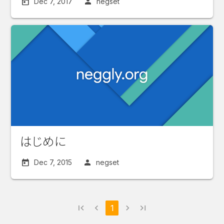
Dec 7, 2017
negset
はじめに
Dec 7, 2015
negset
first_page
navigate_before
1
navigate_next
last_page