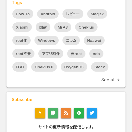
Tags
How To
Android
レビュー
Magisk
Xiaomi
開封
Mi A3
OnePlus
root化
Windows
コラム
Huawei
root不要
アプリ紹介
要root
adb
FGO
OnePlus 6
OxygenOS
Stock
See all
arrow_forward
Subscribe
サイトの更新情報を配信します。