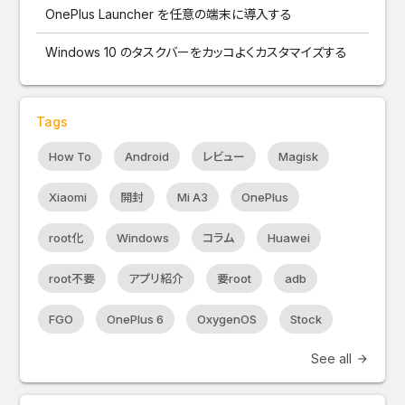
OnePlus Launcher を任意の端末に導入する
Windows 10 のタスクバーをカッコよくカスタマイズする
Tags
How To
Android
レビュー
Magisk
Xiaomi
開封
Mi A3
OnePlus
root化
Windows
コラム
Huawei
root不要
アプリ紹介
要root
adb
FGO
OnePlus 6
OxygenOS
Stock
See all
arrow_forward